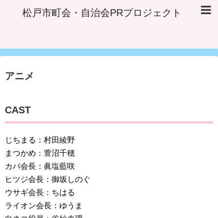
松戸市町会・自治会PRプロジェクト
アニメ
CAST
じちまる：村田綾野
まつかめ：萱沼千穂
カバ会長：眞塩藍咲
ヒツジ会長：御坂しのぐ
ウサギ会長：ちはる
ライオン会長：ゆうま