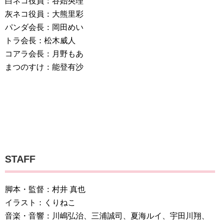
白ネコ役員：谷始央理
灰ネコ役員：大熊里彩
パンダ会長：岡田めい
トラ会長：松木威人
コアラ会長：月野もあ
まつのすけ：能登有沙
STAFF
脚本・監督：村井 真也
イラスト：くりねこ
音楽・音響：川嶋弘治、三浦誠司、夏海ルイ、宇田川翔、