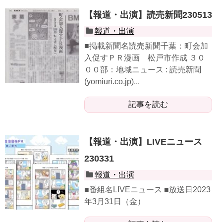
【報道・出演】読売新聞230513
報道・出演
■掲載新聞名読売新聞千葉：町会加
入促すＰＲ漫画 松戸市作成 ３０
００部：地域ニュース : 読売新聞
(yomiuri.co.jp)...
記事を読む
【報道・出演】LIVEニュース
230331
報道・出演
■番組名LIVEニュース ■放送日2023
年3月31日（金）