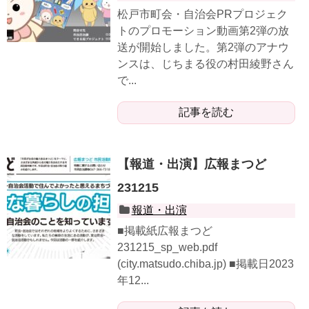
松戸市町会・自治会PRプロジェク
トのプロモーション動画第2弾の放
送が開始しました。第2弾のアナウ
ンスは、じちまる役の村田綾野さん
で...
記事を読む
【報道・出演】広報まつど
231215
報道・出演
■掲載紙広報まつど
231215_sp_web.pdf
(city.matsudo.chiba.jp) ■掲載日2023
年12...